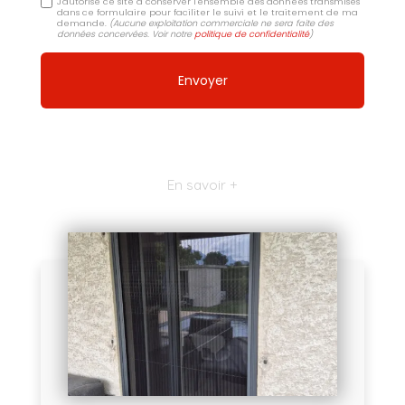
J'autorise ce site à conserver l'ensemble des données transmises
dans ce formulaire pour faciliter le suivi et le traitement de ma
demande.
(Aucune exploitation commerciale ne sera faite des
données concervées. Voir notre
politique de confidentialité
)
En savoir +