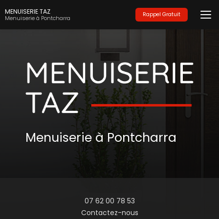
Aller
MENUISERIE TAZ
au
Rappel Gratuit
Menuiserie à Pontcharra
contenu
principal
Menuiserie à Pontcharra
07 62 00 78 53
Contactez-nous