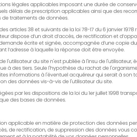
plicables imposant une durée de conservation précise pour certaines
 prescription applicables ainsi que des recommandations de la CNIL
s de traitements de données.
8 et suivants de la loi 78-17 du 6 janvier 1978 relative à l’informatique, aux
 d’accès, de rectification et d’opposition aux données personnelles
agnée d’une copie du titre d’identité avec signature
du titulaire de la pièce, en précisant l’adresse à laquelle la réponse doit être envoyée.
r du site n'est publiée à l'insu de l'utilisateur, échangée, transférée, cédée ou
le l'hypothèse du rachat de l'organisme bénéficiaire et de ses droits
'éventuel acquéreur qui serait à son tour tenu de la même obligation
de conservation et de modification des données vis-à-vis de l'utilisateur du site.
 dispositions de la loi du 1er juillet 1998 transposant la directive 96/9 du
idique des bases de données.
icable en matière de protection des données personnelles, vous po
rectification, de suppression des données vous concernant ainsi que v
limitation et d'opposition au traitement et à la portabilité de vos données personnelles.