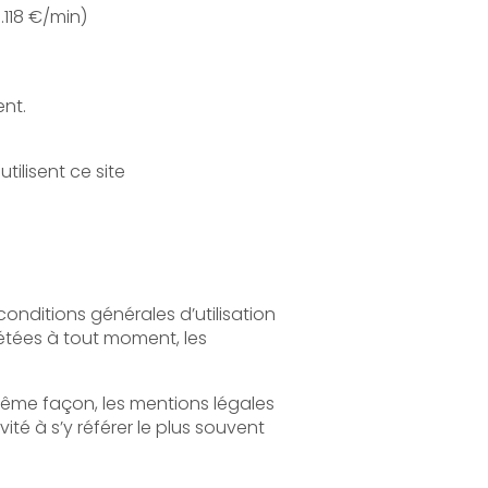
: 08 203 203 63 n° indigo (0.118 €/min)
ent.
Sont considérés comme utilisateurs tous les internautes qui naviguent, lisent, visionnent et utilisent ce site
légales