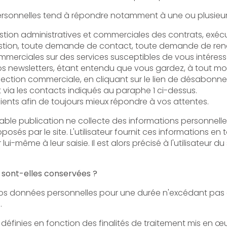
estion, toute demande de contact, toute demande de ren
es sur des services susceptibles de vous intéresser, la participation
sletters, étant entendu que vous gardez, à tout moment, la possibilité
n commerciale, en cliquant sur le lien de désabonnement figurant dans
via les contacts indiqués au paraphe 1 ci-dessus.
clients afin de toujours mieux répondre à vos attentes.
tion ne collecte des informations personnelles relatives à l'utilisateur que p
utilisateur fournit ces informations en toute connaissance de cause,
lors précisé à l'utilisateur du site l’obligation ou non de fournir
sont-elles conservées ?
 personnelles pour une durée n'excédant pas celle nécessaire aux finalités
.
s en fonction des finalités de traitement mis en œuvre par l'éditeur e