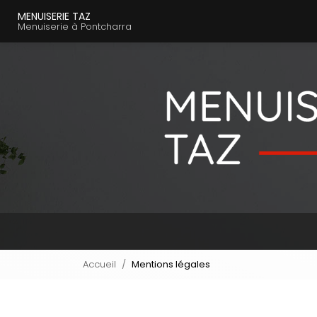
Navigation principal
Aller
MENUISERIE TAZ
au
Menuiserie à Pontcharra
contenu
principal
Accueil
Mentions légales