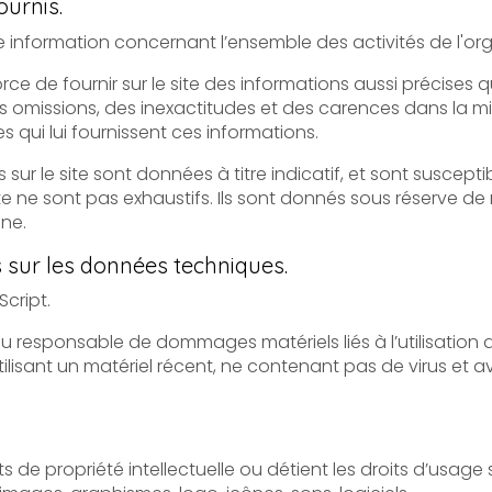
ournis.
rnir sur le site des informations aussi précises que possible. Toutefois, i
es inexactitudes et des carences dans la mise à jour, qu’elles soient de son
es qui lui fournissent ces informations.
e sont données à titre indicatif, et sont susceptibles d’évoluer. Par ailleur
 exhaustifs. Ils sont donnés sous réserve de modifications ayant été
gne.
s sur les données techniques.
Script.
le de dommages matériels liés à l’utilisation du site. De plus, l’utilisateur du 
iel récent, ne contenant pas de virus et avec un navigateur de dernière
lectuelle ou détient les droits d’usage sur tous les éléments accessibles