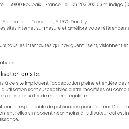
: OVH 140 Quai du Sartel - 59100 Roubaix - France Tél 
- 16 chemin du Tronchon, 69570 Dardilly
 des sites Internet sur mesure et améliore votre référencem
laticon
lisation du site.
e impliquent l’acceptation pleine et entière des conditions générales d’utilisation
usceptibles d’être modifiées ou complétées à tout moment, les
utilisateurs du site sont donc invités à les consulter de manière régulière.
 responsable de publication pour l'éditeur. De la même façon, les mentions 
mposent néanmoins à l’utilisateur qui est invité à s’y référer le plus souvent
aissance.