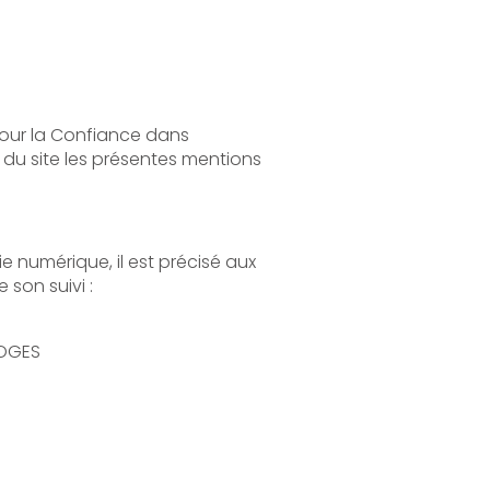
 dans
s
aux
s le cadre de sa réalisation et de son suivi :
ROGES