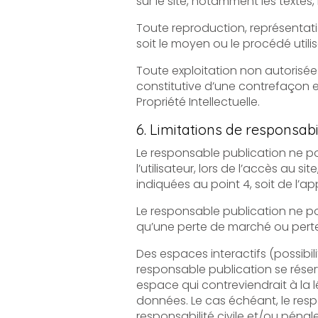
Toute reproduction, représentation, modif
Toute exploitation non autorisée du si
constitutive d’une contrefaçon et pour
Propriété Intellectuelle.
6. Limitations de responsabil
Le responsable publication ne pourra ê
l’utilisateur, lors de l’accès au site, et résulta
indiquées au point 4, soit de l’a
Le responsable publication ne pour
qu’une perte de marché ou perte d
Des espaces interactifs (possibilité de poser des
responsable publication se réserve le droit de supprim
espace qui contreviendrait à la législation applicable en Fra
données. Le cas échéant, le responsable publication se réserve 
responsabilité civile et/ou pénale de l’utilisateur, notamment en cas de message à 