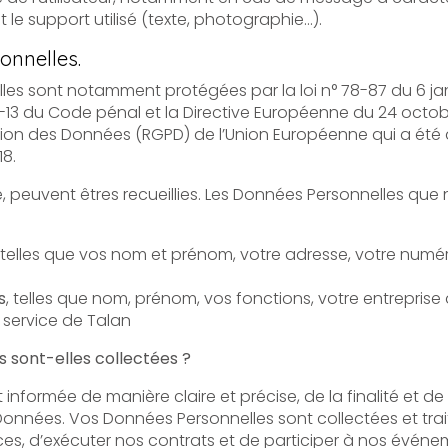
ou pornographique, quel que soit le support utilisé (texte, photographie…).
onnelles.
 notamment protégées par la loi n° 78-87 du 6 janvier 1978 modifiée, la 
de pénal et la Directive Européenne du 24 octobre 1995 ; ainsi que par le
ées (RGPD) de l’Union Européenne qui a été adopté le 14 avril 2016 et est
18.
nt êtres recueillies. Les Données Personnelles que nous sommes susceptibles de
 telles que vos nom et prénom, votre adresse, votre numéro de téléphone, votre adresse
s
, telles que nom, prénom, vos fonctions, votre entreprise d’appartenance, si vous êtes un
 service de Talan
s sont-elles collectées ?
manière claire et précise, de la finalité et de l’objectif recherché par la
 Données Personnelles sont collectées et traitées afin de vous permettre de
bénéficier de nos offres de services, d’exécuter nos contrats et