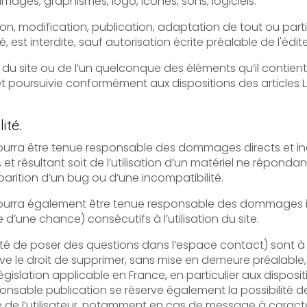
sur le site, notamment les textes, images, graphismes, logo, icônes, sons, logiciels.
ication, publication, adaptation de tout ou partie des éléments du site, 
soit le moyen ou le procédé utilisé, est interdite, sauf autorisati
te ou de l’un quelconque des éléments qu’il contient sera considéré
suivie conformément aux dispositions des articles L.335-2 et suivants
ité.
tre tenue responsable des dommages directs et indirects causés au ma
nt soit de l’utilisation d’un matériel ne répondant pas aux spécifications
pparition d’un bug ou d’une incompatibilité.
ra également être tenue responsable des dommages indirects (t
’une chance) consécutifs à l’utilisation du site.
 questions dans l’espace contact) sont à la disposition des utilisateurs. Le
er, sans mise en demeure préalable, tout contenu déposé dans cet
nce, en particulier aux dispositions relatives à la protection des
également la possibilité de mettre en cause la
caractère raciste, injurieux, diffamant,