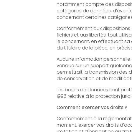
notamment compte des dispositions légales ap
catégories de données, d’éventuels délais de
concernant certaines catégorie
Conformément aux dispositions des articles 3
fichiers et aux libertés, tout utilisateur dispose d’un droit
le concernant, en effectuant sa demande écrite et signée, accomp
Aucune information personnelle de l'utilisateu
vendue sur un support quelconque à des tiers. Seu
permettrait la transmission des dites informations à l
Les bases de données sont protégées par les
1996 relative à la protection jur
Comment exercer vos droits ?
Conformément à la réglementation appl
moment, exercer vos droits d'accès, de 