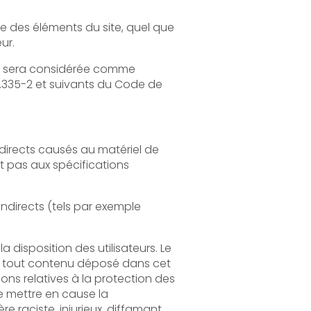
quel que
on écrite préalable de l'éditeur.
e comme
 du Code de
tériel de
els par exemple