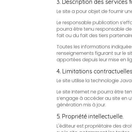
3. Description des services f
Le responsable publication s’efforce de fou
pourra être tenu responsable des omissions, d
fait ou du fait des tiers partenair
Toutes les informations indiquées sur le sit
renseignements figurant sur le site ne sont pas
apportées depuis leur mise en li
4. Limitations contractuelle
Le site utilise la technologie Java
Le site Internet ne pourra être tenu responsab
s’engage à accéder au site en utilisant un matér
génération mis à jour.
5. Propriété intellectuelle.
L'éditeur est propriétaire des droits de propriété intel