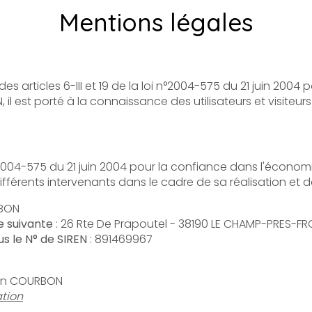
Mentions légales
les 6-III et 19 de la loi n°2004-575 du 21 juin 2004 pour la Confiance
rté à la connaissance des utilisateurs et visiteurs du site les présentes mention
5 du 21 juin 2004 pour la confiance dans l'économie numérique, il est précisé 
utilisateurs du site l'identité des différents intervenants dan
RBON
se suivante
: 26 Rte De Prapoutel - 38190 LE CHAMP-PRES-F
s le N° de SIREN
: 891469967
ien COURBON
tion