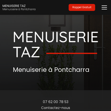
Aller
MENUISERIE TAZ
au
Rappel Gratuit
Menuiserie à Pontcharra
contenu
principal
Menuiserie à Pontcharra
07 62 00 78 53
Contactez-nous