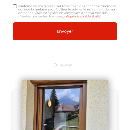
J'autorise ce site à conserver l'ensemble des données transmises
dans ce formulaire pour faciliter le suivi et le traitement de ma
demande.
(Aucune exploitation commerciale ne sera faite des
données concervées. Voir notre
politique de confidentialité
)
En savoir +