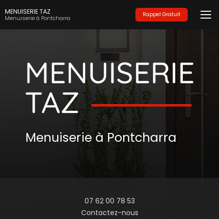
Aller
MENUISERIE TAZ
au
Rappel Gratuit
Menuiserie à Pontcharra
contenu
principal
Menuiserie à Pontcharra
07 62 00 78 53
Contactez-nous