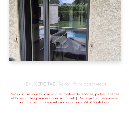
MENUISERIE TAZ : Savoir-faire et services
Devis gratuit pour la pose et la rénovation de fenêtres, portes-fenêtres
et baies vitrées par menuisier au Touvet
|
Devis gratuit menuiserie
pour installation de volets roulants noirs PVC à Pontcharra