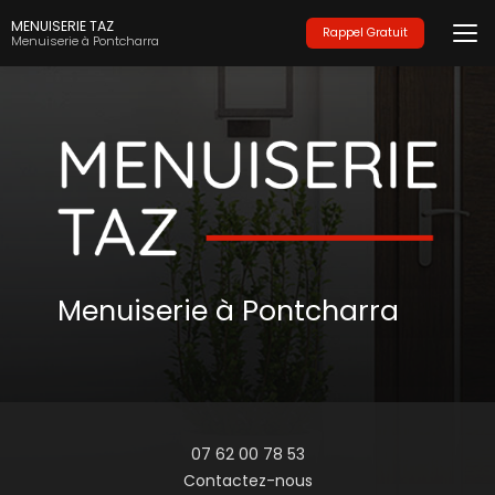
Aller
MENUISERIE TAZ
au
Rappel Gratuit
Menuiserie à Pontcharra
contenu
principal
Menuiserie à Pontcharra
07 62 00 78 53
Contactez-nous