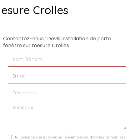
mesure Crolles
Contactez-nous : Devis installation de porte
fenêtre sur mesure Crolles
Nom Prénom
Email
Téléphone
Message
J'autorise ce site à conserver l'ensemble des données transmises