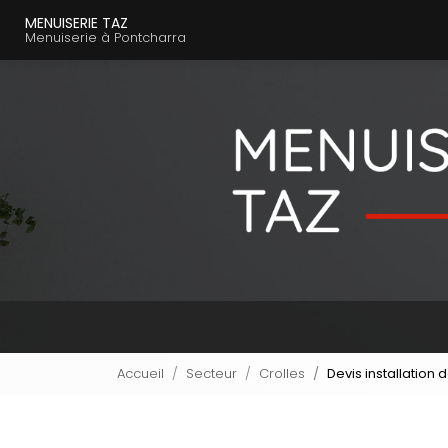
Navigation principal
Aller
MENUISERIE TAZ
au
Menuiserie à Pontcharra
contenu
principal
Accueil
Secteur
Crolles
Devis installation