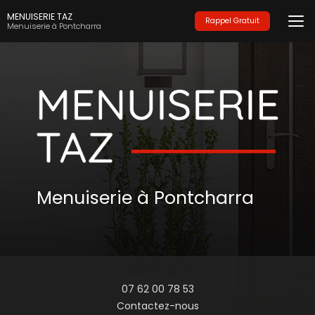
Aller
MENUISERIE TAZ
au
Rappel Gratuit
Menuiserie à Pontcharra
contenu
principal
Menuiserie à Pontcharra
07 62 00 78 53
Contactez-nous