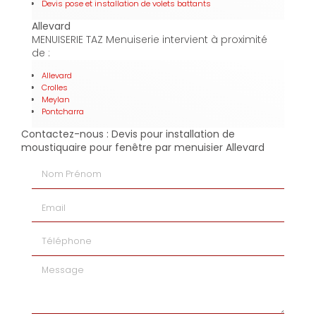
Devis pose et installation de volets battants
Allevard
MENUISERIE TAZ Menuiserie intervient à proximité
de :
Allevard
Crolles
Meylan
Pontcharra
Contactez-nous : Devis pour installation de
moustiquaire pour fenêtre par menuisier Allevard
Nom Prénom
Email
Téléphone
Message