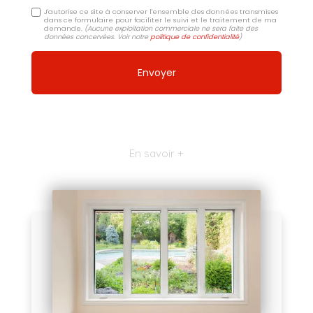
J'autorise ce site à conserver l'ensemble des données transmises
dans ce formulaire pour faciliter le suivi et le traitement de ma
demande.
(Aucune exploitation commerciale ne sera faite des
données concervées. Voir notre
politique de confidentialité
)
En savoir +