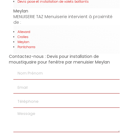
Devis pose et installation de volets battants
Meylan
MENUISERIE TAZ Menuiserie intervient à proximité
de :
Allevard
Crolles
Meylan
Pontcharra
Contactez-nous : Devis pour installation de
moustiquaire pour fenêtre par menuisier Meylan
Nom Prénom
Email
Téléphone
Message