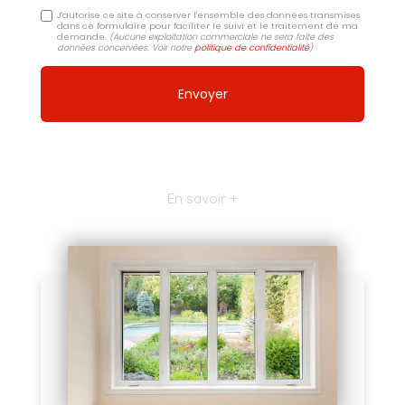
J'autorise ce site à conserver l'ensemble des données transmises
dans ce formulaire pour faciliter le suivi et le traitement de ma
demande.
(Aucune exploitation commerciale ne sera faite des
données concervées. Voir notre
politique de confidentialité
)
En savoir +