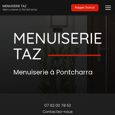
Aller
MENUISERIE TAZ
au
Rappel Gratuit
Menuiserie à Pontcharra
contenu
principal
Menuiserie à Pontcharra
07 62 00 78 53
Contactez-nous