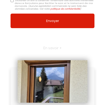
J'autorise ce site à conserver l'ensemble des données transmises
dans ce formulaire pour faciliter le suivi et le traitement de ma
demande.
(Aucune exploitation commerciale ne sera faite des
données concervées. Voir notre
politique de confidentialité
)
En savoir +