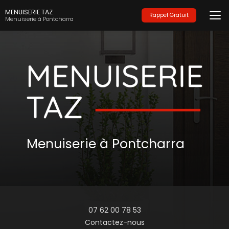
Aller
MENUISERIE TAZ
au
Rappel Gratuit
Menuiserie à Pontcharra
contenu
principal
Menuiserie à Pontcharra
07 62 00 78 53
Contactez-nous