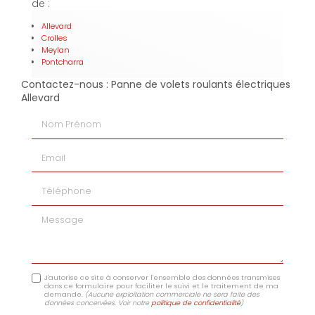
de :
Allevard
Crolles
Meylan
Pontcharra
Contactez-nous : Panne de volets roulants électriques
Allevard
Nom Prénom
Email
Téléphone
Message
J'autorise ce site à conserver l'ensemble des données transmises
dans ce formulaire pour faciliter le suivi et le traitement de ma
demande.
(Aucune exploitation commerciale ne sera faite des
données concervées. Voir notre
politique de confidentialité
)