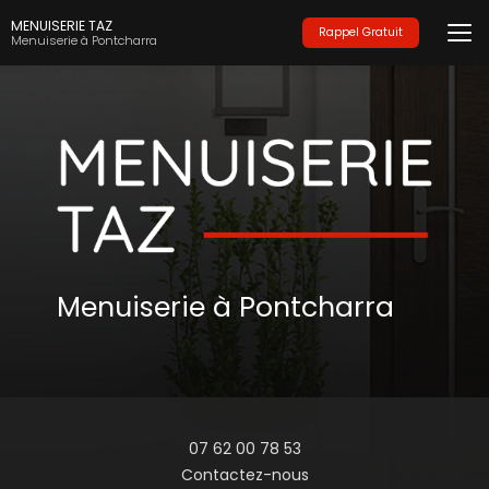
Aller
MENUISERIE TAZ
au
Rappel Gratuit
Menuiserie à Pontcharra
contenu
principal
Menuiserie à Pontcharra
07 62 00 78 53
Contactez-nous