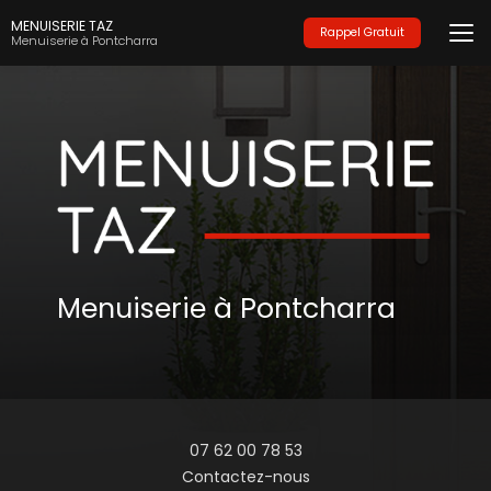
Aller
MENUISERIE TAZ
au
Rappel Gratuit
Menuiserie à Pontcharra
contenu
principal
Menuiserie à Pontcharra
07 62 00 78 53
Contactez-nous