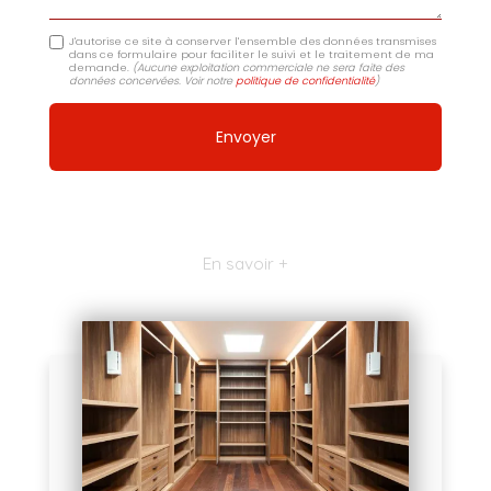
J'autorise ce site à conserver l'ensemble des données transmises
dans ce formulaire pour faciliter le suivi et le traitement de ma
demande.
(Aucune exploitation commerciale ne sera faite des
données concervées. Voir notre
politique de confidentialité
)
En savoir +