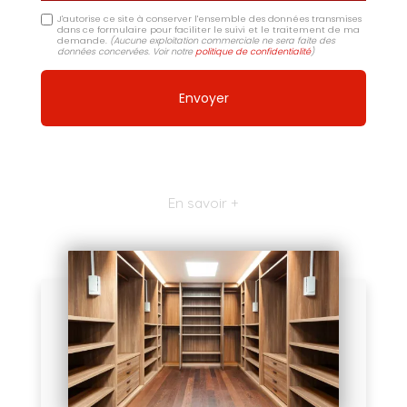
J'autorise ce site à conserver l'ensemble des données transmises
dans ce formulaire pour faciliter le suivi et le traitement de ma
demande.
(Aucune exploitation commerciale ne sera faite des
données concervées. Voir notre
politique de confidentialité
)
En savoir +