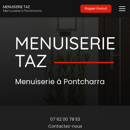
Aller
MENUISERIE TAZ
au
Rappel Gratuit
Menuiserie à Pontcharra
contenu
principal
Menuiserie à Pontcharra
07 62 00 78 53
Contactez-nous