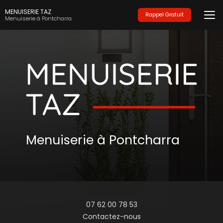
Aller
MENUISERIE TAZ
au
Rappel Gratuit
Menuiserie à Pontcharra
contenu
principal
Menuiserie à Pontcharra
07 62 00 78 53
Contactez-nous