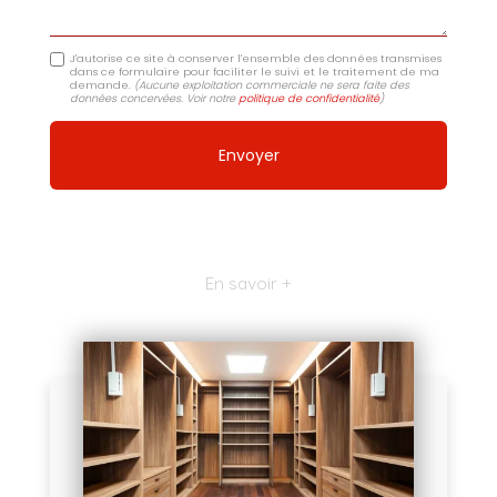
J'autorise ce site à conserver l'ensemble des données transmises
dans ce formulaire pour faciliter le suivi et le traitement de ma
demande.
(Aucune exploitation commerciale ne sera faite des
données concervées. Voir notre
politique de confidentialité
)
En savoir +