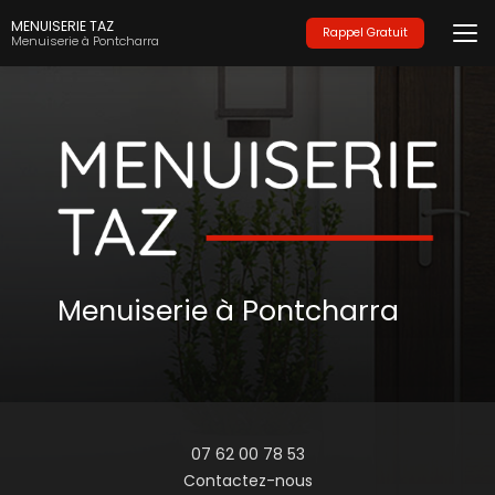
Aller
MENUISERIE TAZ
au
Rappel Gratuit
Menuiserie à Pontcharra
contenu
principal
Menuiserie à Pontcharra
07 62 00 78 53
Contactez-nous