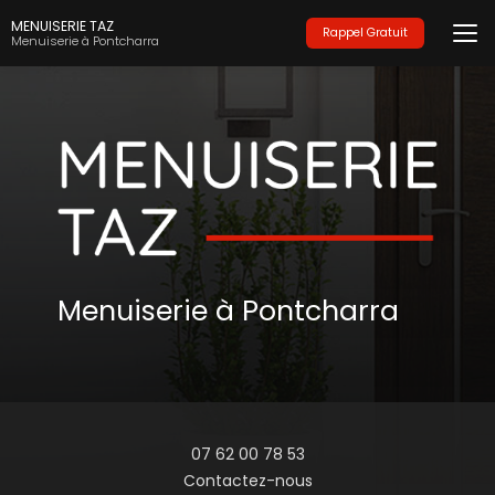
Aller
MENUISERIE TAZ
au
Rappel Gratuit
Menuiserie à Pontcharra
contenu
principal
Menuiserie à Pontcharra
07 62 00 78 53
Contactez-nous