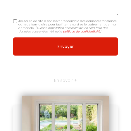
J'autorise ce site à conserver l'ensemble des données transmises
dans ce formulaire pour faciliter le suivi et le traitement de ma
demande.
(Aucune exploitation commerciale ne sera faite des
données concervées. Voir notre
politique de confidentialité
)
En savoir +