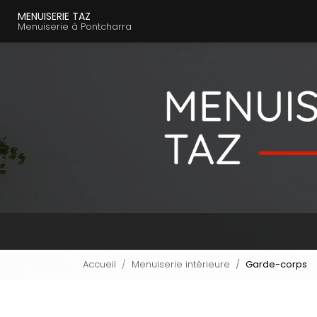
Navigation principal
Aller
MENUISERIE TAZ
au
Menuiserie à Pontcharra
contenu
principal
Accueil
Menuiserie intérieure
Garde-corps