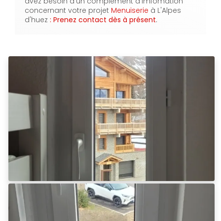
avez besoin d'un complement d'imfomation
concernant votre projet
Menuiserie
à L'Alpes
d'huez
: Prenez contact dès à présent
.