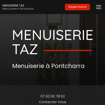
Aller
MENUISERIE TAZ
au
Rappel Gratuit
Menuiserie à Pontcharra
contenu
principal
Menuiserie à Pontcharra
07 62 00 78 53
Contactez-nous